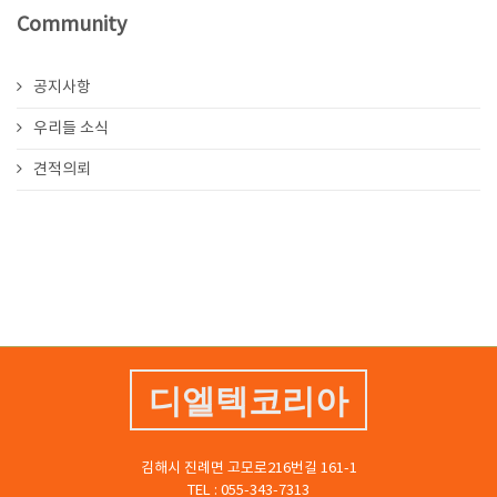
Community
공지사항
우리들 소식
견적의뢰
디엘텍코리아
김해시 진례면 고모로216번길 161-1
TEL : 055-343-7313